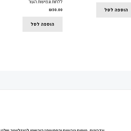
המקורי
הנוכחי
ללחות וגמישות העור
היה:
הוא:
₪
30.00
הוספה לסל
₪75.00.
₪89.00.
הוספה לסל
עדכונים, טיפים טבעיים והפתעות! הירשמו לניוזלייטר שלנו,