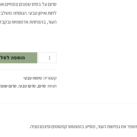
סרום על בסיס שמנים צמחיים ואת
לחות ואיזון טבעי. הנוסחה משלב
העור, בהפחתת אדמומיות ובקבלת
כמות
הוספה לסל
של
גלואו
קטגוריה:
טיפוח טבעי
אפ-
תגיות:
סרום
,
סרום טבעי
,
סרום שמני
סרום
לעור
זוהר
וגמיש
משפר את גמישות העור, מסייע בטשטוש קמטוטים ופיגמנטציה.