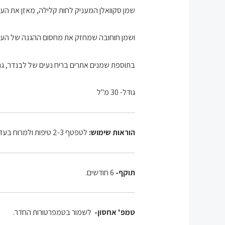
שמן
סקוואלן
המעניק לחות קלילה, מאזֵן את העו
ו
שמן חוחובה
שמחזק את מחסום ההגנה של העור, 
בתוספת שמנים אתרים בריח נעים של לבנדר, גרנ
גודל- 30 מ"ל
הוראות שימוש:
לטפטף 2-3 טיפות ולמרוח בעדינות על עור פנים לח. הסרום מתאים לשימוש בבוקר ובערב.
תוקף-
6 חודשים.
טמפ' אחסון-
לשמור בטמפרטורות החדר.