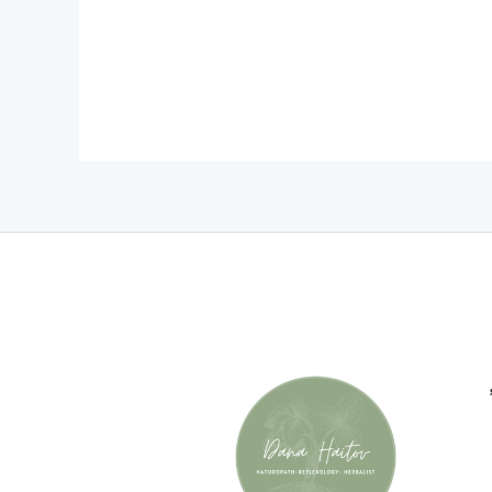
רויות
ד
ר