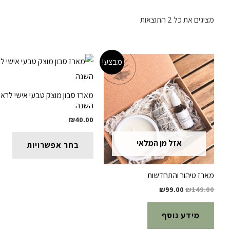
ממוין
מציגים את כל ⁦2⁩ התוצאות
לפי
הפריט
מבצע!
העדכני
ביותר
מארז סבון מוצק טבעי אישי לרא
השנה
₪
40.00
למוצ
אזל מן המלאי
בחר אפשרויות
זה
יש
מארז טיהור והתחדשות
מספ
המחיר
המחיר
₪
99.00
₪
149.00
סוגים
המקורי
הנוכחי
היה:
הוא:
ניתן
מידע נוסף
₪99.00.
₪149.00.
לבחו