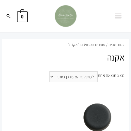
חיפוש
0
MA
ME
הבית
/ מוצרים המתויגים “אקנה”
נה
תוצאה אחת