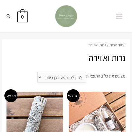
חיפוש
0
MA
ME
הבית
/ נרות ואווירה
ת ואווירה
ממוין
 כל ⁦2⁩ התוצאות
לפי
הפריט
מבצע!
מבצע!
העדכני
ביותר