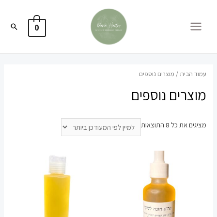
חיפוש
0
MA
ME
הבית
/ מוצרים נוספים
רים נוספים
ממוין
 כל ⁦8⁩ התוצאות
לפי
הפריט
העדכני
ביותר